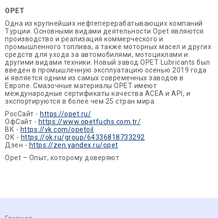
OPET
Одна из крупнейших нефтеперерабатывающих компаний
Турции. Основными видами деятельности Opet являются
производство и реализация коммерческого и
промышленного топлива, а также моторных масел и других
средств для ухода за автомобилями, мотоциклами и
другими видами техники. Новый завод OPET Lubricants был
введен в промышленную эксплуатацию осенью 2019 года
и является одним из самых современных заводов в
Европе. Смазочные материалы OPET имеют
международные сертификаты качества ACEA и API, и
экспортируются в более чем 25 стран мира.
РосСайт -
https://opet.ru/
ОфСайт -
https://www.opetfuchs.com.tr/
ВК -
https://vk.com/opetoil
ОК -
https://ok.ru/group/64336818733292
Дзен -
https://zen.yandex.ru/opet
Opet – Опыт, которому доверяют