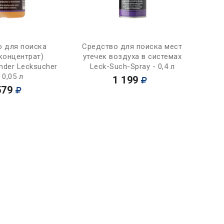
Купить
Купить
о для поиска
Средство для поиска мест
(концентрат)
утечек воздуха в системах
ender Lecksucher
Leck-Such-Spray - 0,4 л
 0,05 л
1 199
579