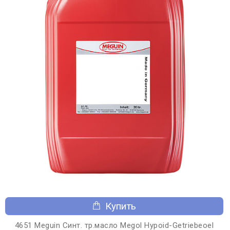
Купить
4651 Meguin Синт. тр.масло Megol Hypoid-Getriebeoel