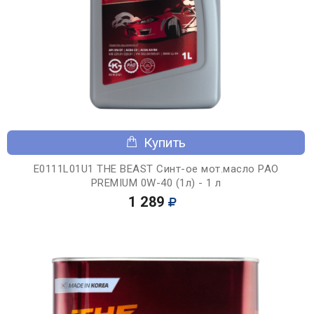
Купить
E0111L01U1 THE BEAST Синт-ое мот.масло PAO
PREMIUM 0W-40 (1л) - 1 л
1 289