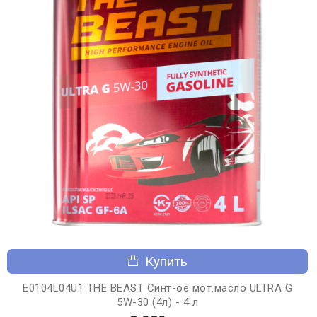
Купить
E0104L04U1 THE BEAST Синт-ое мот.масло ULTRA G
5W-30 (4л) - 4 л