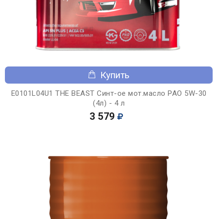
Купить
E0101L04U1 THE BEAST Синт-ое мот.масло PAO 5W-30
(4л) - 4 л
3 579