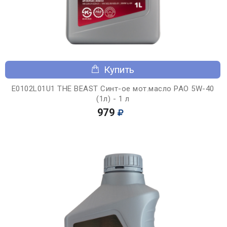
Купить
E0102L01U1 THE BEAST Синт-ое мот.масло PAO 5W-40
(1л) - 1 л
979