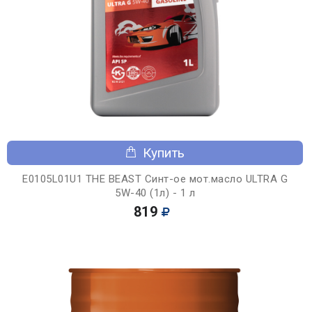
Купить
E0105L01U1 THE BEAST Синт-ое мот.масло ULTRA G
5W-40 (1л) - 1 л
819