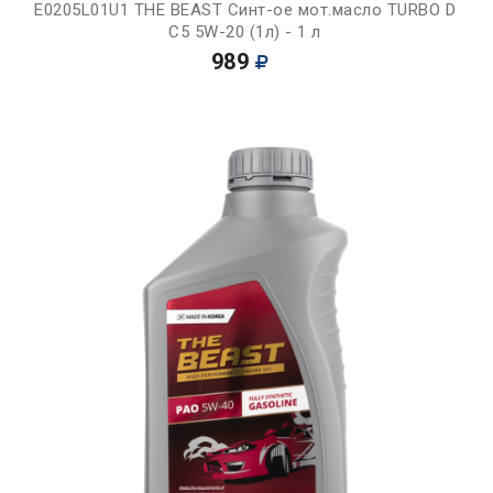
E0205L01U1 THE BEAST Синт-ое мот.масло TURBO D
C5 5W-20 (1л) - 1 л
989