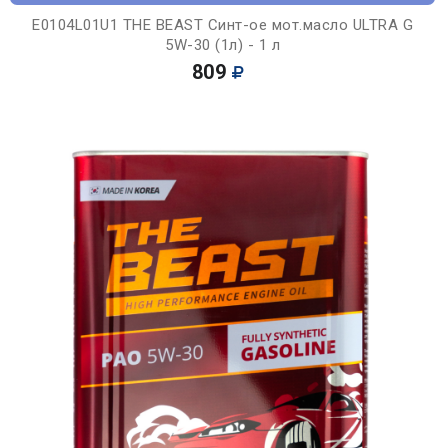
E0104L01U1 THE BEAST Синт-ое мот.масло ULTRA G
5W-30 (1л) - 1 л
809