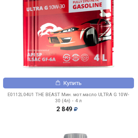
Купить
E0112L04U1 THE BEAST Мин. мот.масло ULTRA G 10W-
30 (4л) - 4 л
2 849