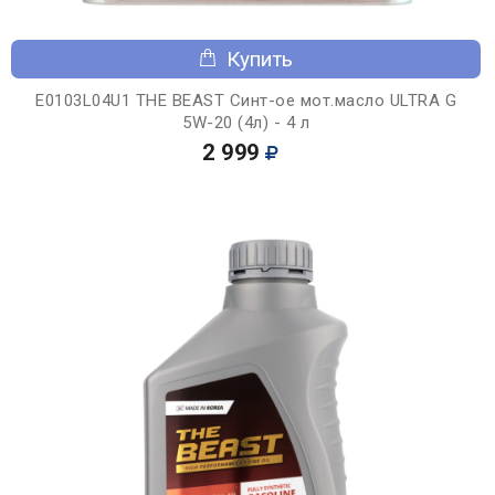
Купить
E0103L04U1 THE BEAST Синт-ое мот.масло ULTRA G
5W-20 (4л) - 4 л
2 999