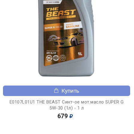
Купить
E0107L01U1 THE BEAST Синт-ое мот.масло SUPER G
5W-30 (1л) - 1 л
679