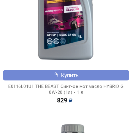
Купить
E0116L01U1 THE BEAST Синт-ое мот.масло HYBRID G
0W-20 (1л) - 1 л
829