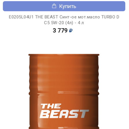
Купить
E0205L04U1 THE BEAST Синт-ое мот.масло TURBO D
C5 5W-20 (4л) - 4 л
3 779