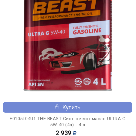
Купить
E0105L04U1 THE BEAST Синт-ое мот.масло ULTRA G
5W-40 (4л) - 4 л
2 939