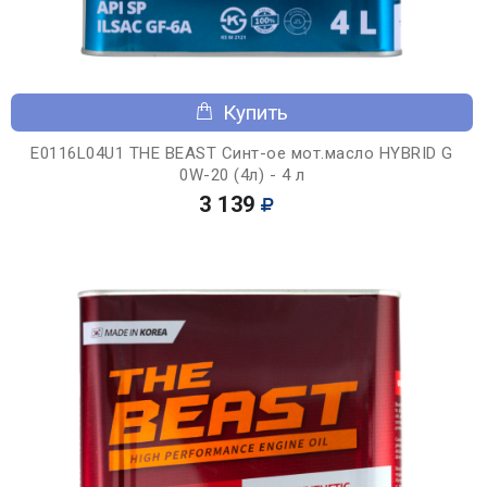
Купить
E0116L04U1 THE BEAST Синт-ое мот.масло HYBRID G
0W-20 (4л) - 4 л
3 139