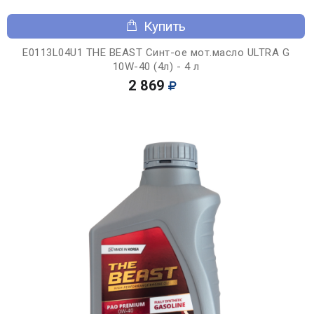
Купить
E0113L04U1 THE BEAST Синт-ое мот.масло ULTRA G
10W-40 (4л) - 4 л
2 869