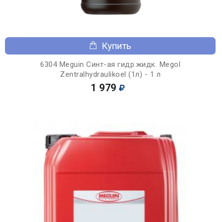
Купить
6304 Meguin Синт-ая гидр.жидк. Megol
Zentralhydraulikoel (1л) - 1 л
1 979