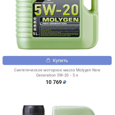
Купить
Синтетическое моторное масло Molygen New
Generation 5W-20 - 5 л
10 769