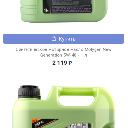
Купить
Синтетическое моторное масло Molygen New
Generation 5W-40 - 1 л
2 119