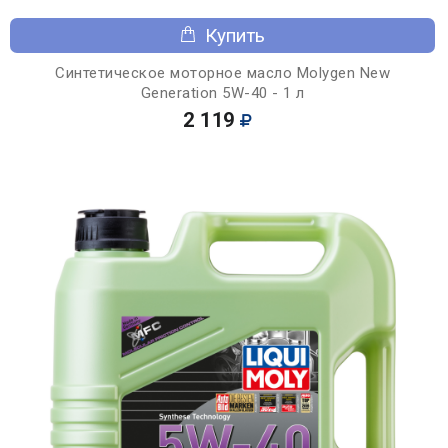
Купить
Синтетическое моторное масло Molygen New
Generation 5W-40 - 1 л
2 119