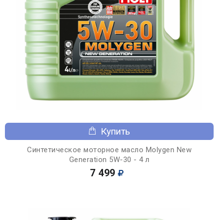
Купить
Синтетическое моторное масло Molygen New
Generation 5W-30 - 4 л
7 499