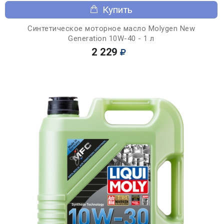
Купить
Синтетическое моторное масло Molygen New
Generation 10W-40 - 1 л
2 229