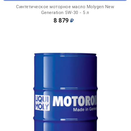
Синтетическое моторное масло Molygen New
Generation 5W-30 - 5 л
8 879