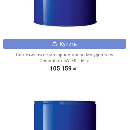
Купить
Синтетическое моторное масло Molygen New
Generation 5W-30 - 60 л
105 159