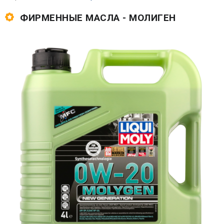
ФИРМЕННЫЕ МАСЛА - МОЛИГЕН